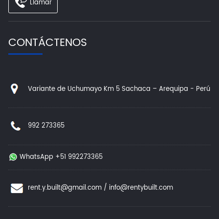
Llamar
CONTÁCTENOS
Variante de Uchumayo Km 5 Sachaca – Arequipa - Perú
992 273365
WhatsApp +51 992273365
rent.y.built@gmail.com
/
info@rentybuilt.com