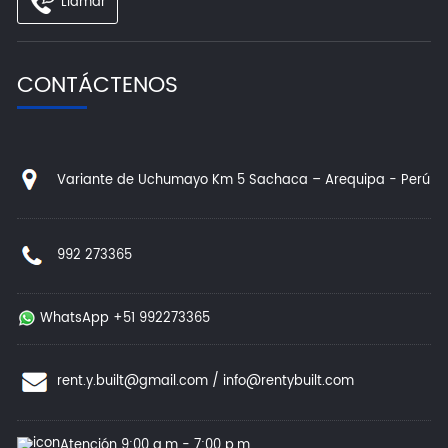
Llamar
CONTÁCTENOS
Variante de Uchumayo Km 5 Sachaca – Arequipa - Perú
992 273365
WhatsApp +51 992273365
rent.y.built@gmail.com
/
info@rentybuilt.com
Atención 9:00 a.m - 7:00 p.m